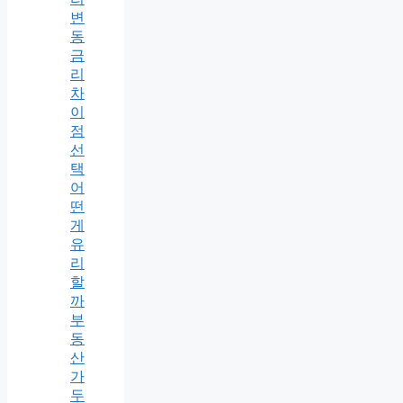
변
동
금
리
차
이
점
선
택
어
떤
게
유
리
할
까
부
동
산
가
두