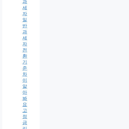
과
세
자
일
반
과
세
자
전
환
기
준
차
이
알
아
봐
요
고
정
금
리