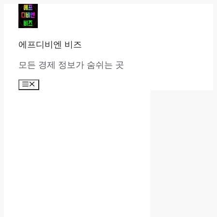
컨
텐
츠
로
에프디비엔 비즈
건
너
모든 경제 정보가 숨쉬는 곳
뛰
기
메
뉴