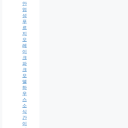
안
업
성
푸
르
지
오
레
이
크
파
크
모
델
하
우
스
소
식
간
이