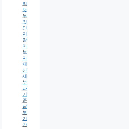
리
뜻
무
엇
인
지
알
아
보
자
재
산
세
부
과
기
준
납
부
기
간