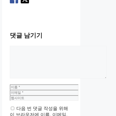
댓글 남기기
댓
글
이
름
이
메
웹
일
사
다음 번 댓글 작성을 위해
이
트
이 브라우저에 이름, 이메일,