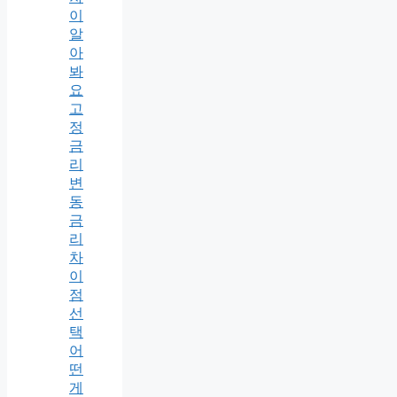
이
알
아
봐
요
고
정
금
리
변
동
금
리
차
이
점
선
택
어
떤
게