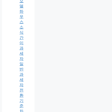
모
델
하
우
스
소
식
간
이
과
세
자
일
반
과
세
자
전
환
기
준
차