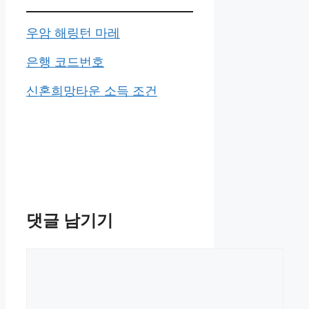
우암 해링턴 마레
은행 코드번호
신혼희망타운 소득 조건
댓글 남기기
댓
글