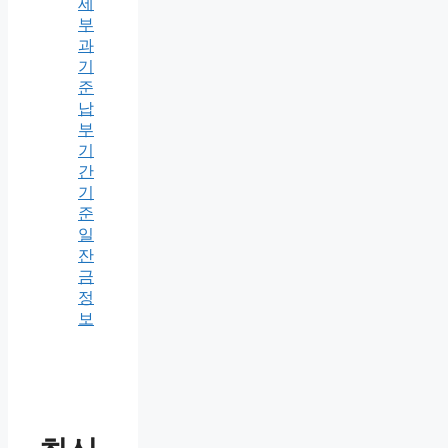
세
부
과
기
준
납
부
기
간
기
준
일
잔
금
정
보