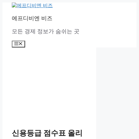
컨
텐
에프디비엔 비즈
츠
로
모든 경제 정보가 숨쉬는 곳
건
너
뛰
메
뉴
기
신용등급 점수표 올리