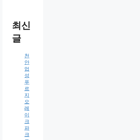
최신
글
천
안
업
성
푸
르
지
오
레
이
크
파
크