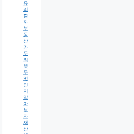
유
리
할
까
부
동
산
가
두
리
뜻
무
엇
인
지
알
아
보
자
재
산