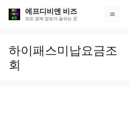
컨
에프디비엔 비즈
텐
메
츠
모든 경제 정보가 숨쉬는 곳
로
뉴
건
너
하이패스미납요금조
뛰
기
회