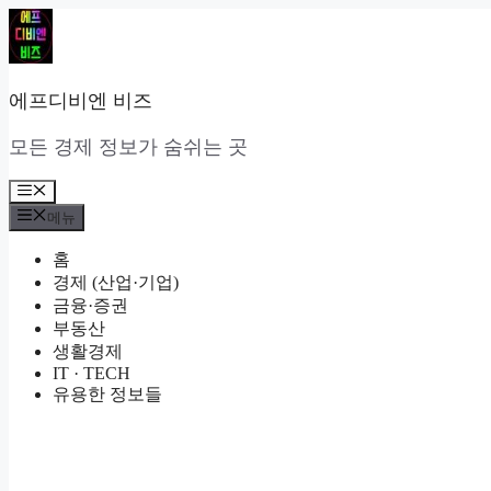
컨
텐
츠
로
에프디비엔 비즈
건
너
모든 경제 정보가 숨쉬는 곳
뛰
기
메
뉴
메뉴
홈
경제 (산업·기업)
금융·증권
부동산
생활경제
IT · TECH
유용한 정보들