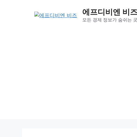
컨
에프디비엔 비
텐
츠
모든 경제 정보가 숨쉬는 
로
건
너
뛰
기