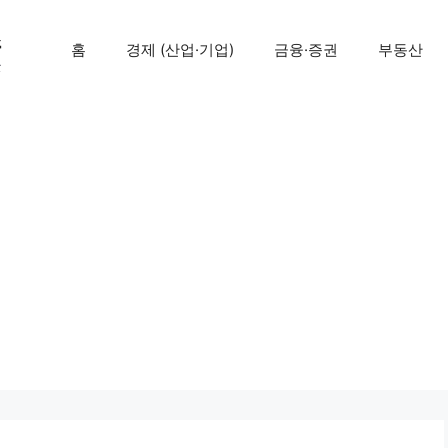
즈
홈
경제 (산업·기업)
금융·증권
부동산
곳