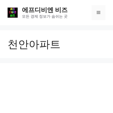
컨
에프디비엔 비즈
텐
메
츠
모든 경제 정보가 숨쉬는 곳
로
뉴
건
너
천안아파트
뛰
기