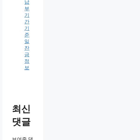
납
부
기
간
기
준
일
잔
금
정
보
최신
댓글
보여줄 댓