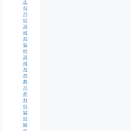
소
식
간
이
과
세
자
일
반
과
세
자
전
환
기
준
차
이
알
아
봐
요