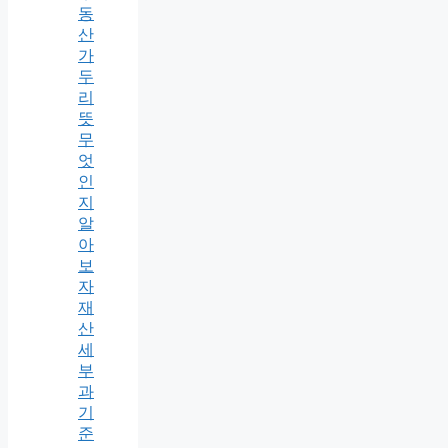
동
산
가
두
리
뜻
무
엇
인
지
알
아
보
자
재
산
세
부
과
기
준