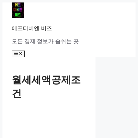
컨
텐
츠
로
에프디비엔 비즈
건
너
모든 경제 정보가 숨쉬는 곳
뛰
기
메
뉴
월세세액공제조
건