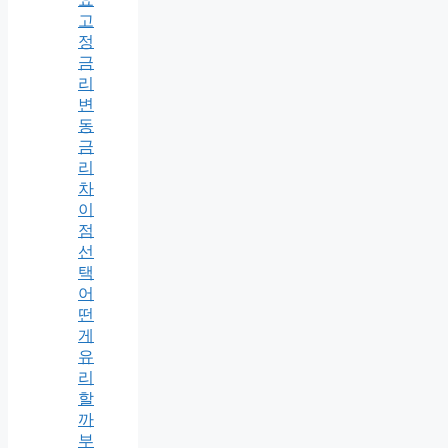
고
정
금
리
변
동
금
리
차
이
점
선
택
어
떤
게
유
리
할
까
부