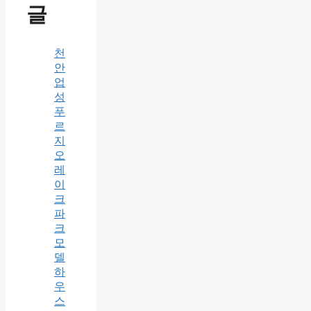
글
천
안
업
성
푸
르
지
오
레
이
크
파
크
모
델
하
우
스