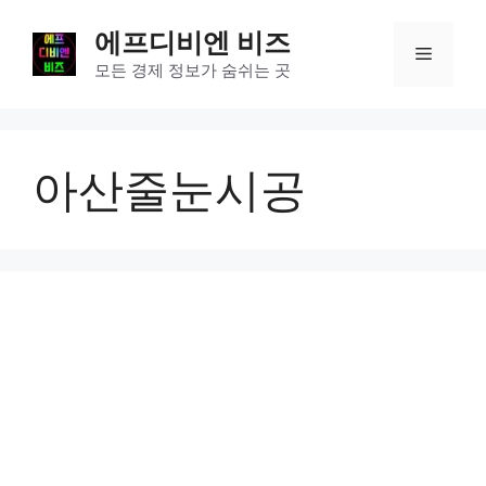
컨
에프디비엔 비즈
텐
메
츠
모든 경제 정보가 숨쉬는 곳
로
뉴
건
너
아산줄눈시공
뛰
기