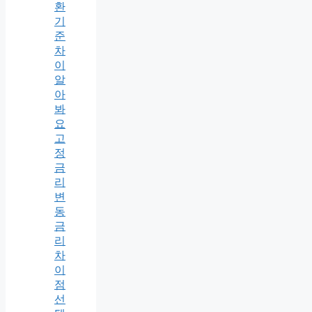
환
기
준
차
이
알
아
봐
요
고
정
금
리
변
동
금
리
차
이
점
선