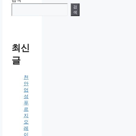
검
색
최신
글
천
안
업
성
푸
르
지
오
레
이