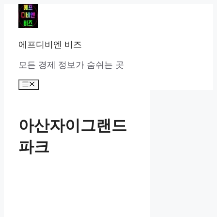
컨
텐
츠
로
에프디비엔 비즈
건
너
모든 경제 정보가 숨쉬는 곳
뛰
기
메
뉴
아산자이그랜드
파크