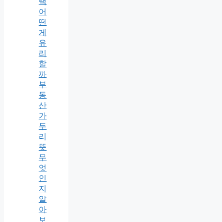
택
어
떤
게
유
리
할
까
부
동
산
가
두
리
뜻
무
엇
인
지
알
아
보