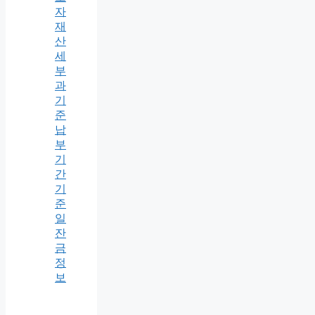
자
재
산
세
부
과
기
준
납
부
기
간
기
준
일
잔
금
정
보