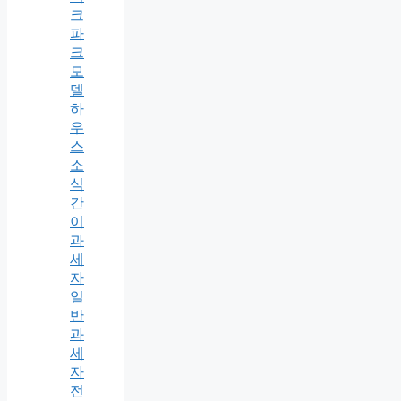
크
파
크
모
델
하
우
스
소
식
간
이
과
세
자
일
반
과
세
자
전