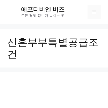
컨
에프디비엔 비즈
텐
메
츠
모든 경제 정보가 숨쉬는 곳
로
뉴
건
너
신혼부부특별공급조
뛰
기
건