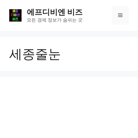
컨
에프디비엔 비즈
텐
메
츠
모든 경제 정보가 숨쉬는 곳
로
뉴
건
너
세종줄눈
뛰
기