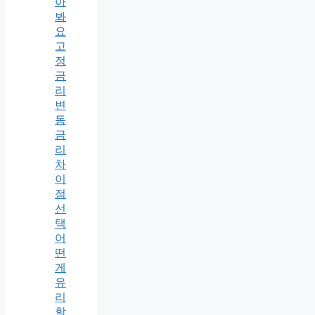
아
봐
요
고
정
금
리
변
동
금
리
차
이
점
선
택
어
떤
게
유
리
할