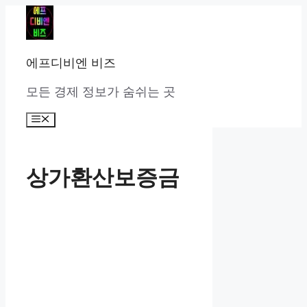
컨
텐
츠
로
에프디비엔 비즈
건
너
모든 경제 정보가 숨쉬는 곳
뛰
기
메
뉴
상가환산보증금