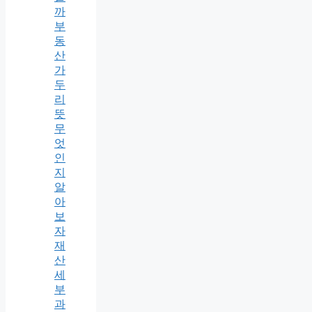
까
부
동
산
가
두
리
뜻
무
엇
인
지
알
아
보
자
재
산
세
부
과