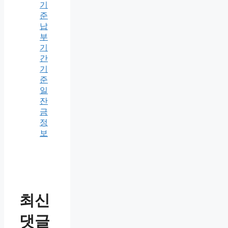
기
준
납
부
기
간
기
준
일
잔
금
정
보
최신
댓글