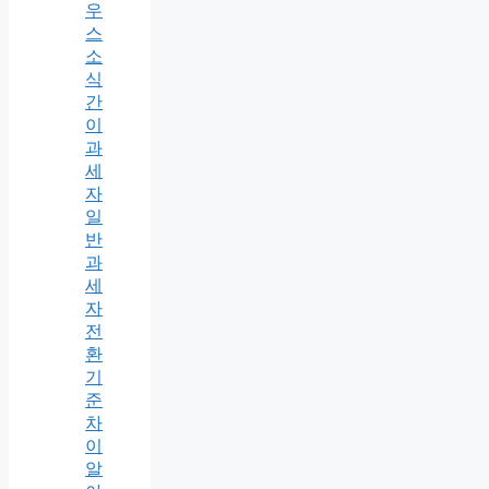
우
스
소
식
간
이
과
세
자
일
반
과
세
자
전
환
기
준
차
이
알