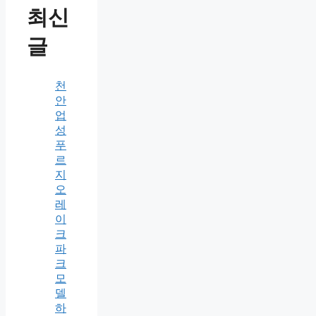
최신
글
천
안
업
성
푸
르
지
오
레
이
크
파
크
모
델
하