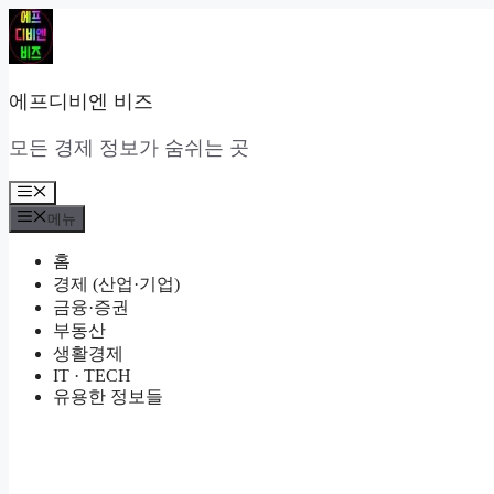
컨
텐
츠
로
에프디비엔 비즈
건
너
모든 경제 정보가 숨쉬는 곳
뛰
기
메
뉴
메뉴
홈
경제 (산업·기업)
금융·증권
부동산
생활경제
IT · TECH
유용한 정보들