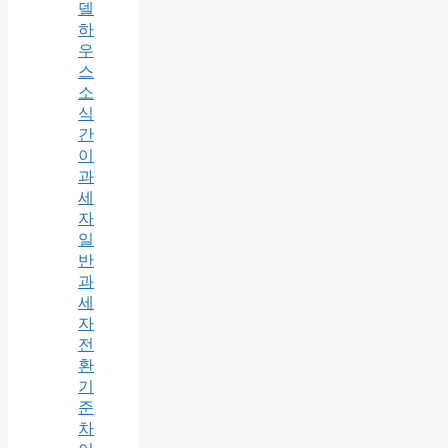
델
하
우
스
소
식
간
이
과
세
자
일
반
과
세
자
전
환
기
준
차