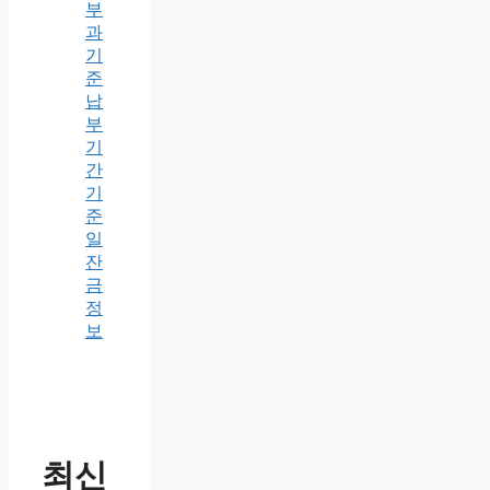
부
과
기
준
납
부
기
간
기
준
일
잔
금
정
보
최신