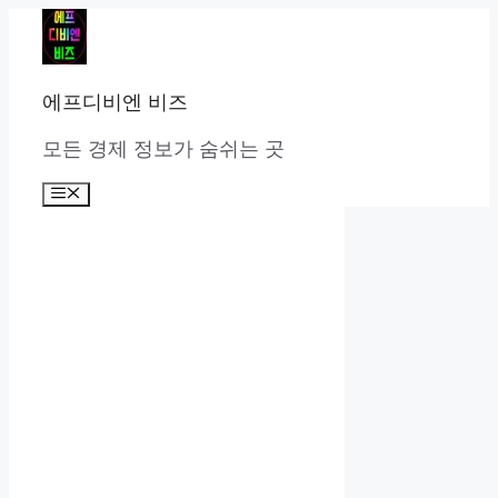
컨
텐
츠
로
에프디비엔 비즈
건
너
모든 경제 정보가 숨쉬는 곳
뛰
기
메
뉴