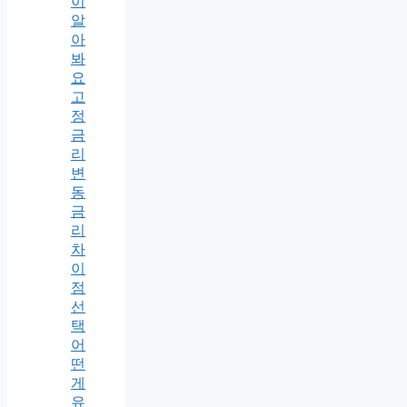
이
알
아
봐
요
고
정
금
리
변
동
금
리
차
이
점
선
택
어
떤
게
유