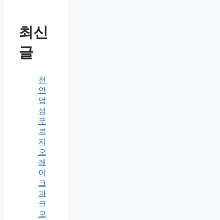
최신
글
천
안
업
성
푸
르
지
오
레
이
크
파
크
모