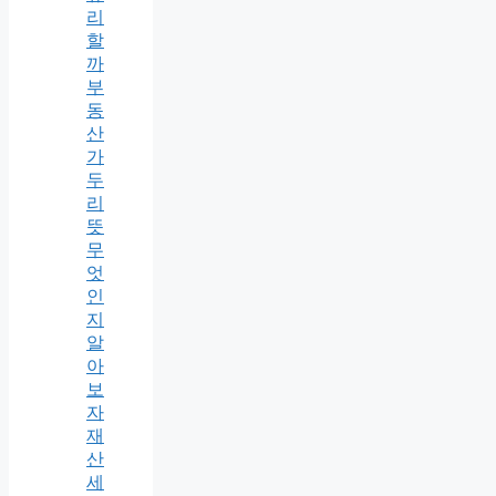
리
할
까
부
동
산
가
두
리
뜻
무
엇
인
지
알
아
보
자
재
산
세