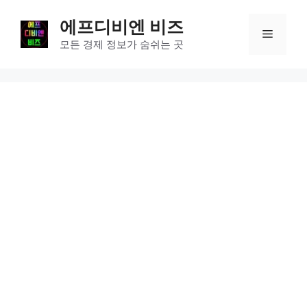
컨
에프디비엔 비즈
텐
메
츠
모든 경제 정보가 숨쉬는 곳
로
뉴
건
너
뛰
기