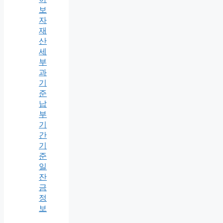
보
자
재
산
세
부
과
기
준
납
부
기
간
기
준
일
잔
금
정
보