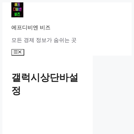
컨
텐
츠
로
에프디비엔 비즈
건
너
모든 경제 정보가 숨쉬는 곳
뛰
기
메
뉴
갤럭시상단바설
정