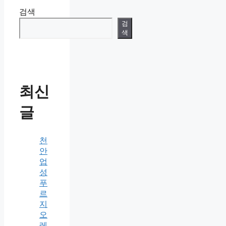
검색
검
색
최신
글
천
안
업
성
푸
르
지
오
레