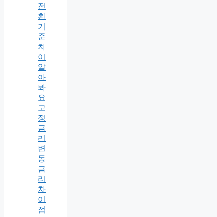
전
환
기
준
차
이
알
아
봐
요
고
정
금
리
변
동
금
리
차
이
점