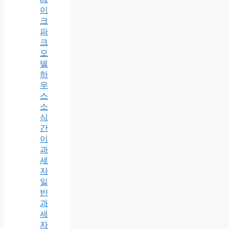
이
크
파
크
모
델
하
우
스
소
식
간
이
과
세
자
일
반
과
세
자