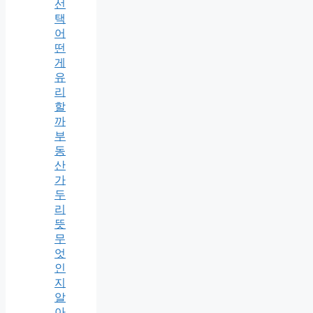
선
택
어
떤
게
유
리
할
까
부
동
산
가
두
리
뜻
무
엇
인
지
알
아