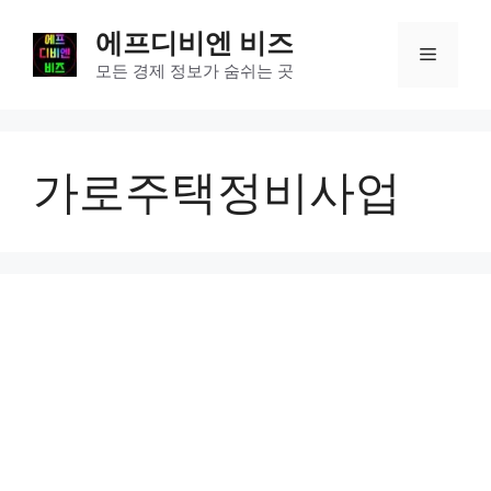
컨
에프디비엔 비즈
텐
메
츠
모든 경제 정보가 숨쉬는 곳
로
뉴
건
너
가로주택정비사업
뛰
기