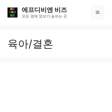
컨
에프디비엔 비즈
텐
메
츠
모든 경제 정보가 숨쉬는 곳
로
뉴
건
너
육아/결혼
뛰
기