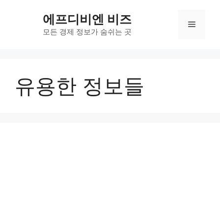
컨
에프디비엔 비즈
텐
메
츠
모든 경제 정보가 숨쉬는 곳
로
뉴
건
너
유용한 정보들
뛰
기