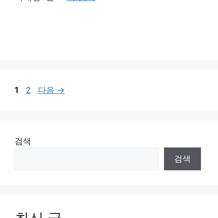
페
페
1
2
다음
→
이
이
지
지
검색
검색